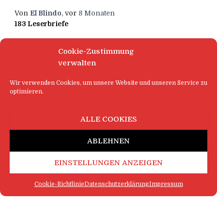
Von
El Blindo
, vor
8 Monaten
183 Leserbriefe
Cookie-Zustimmung
verwalten
Wir verwenden Cookies, um unsere Website und unseren Service zu
optimieren.
ALLE COOKIES
ABLEHNEN
EINSTELLUNGEN ANZEIGEN
Cookie-Richtlinie
Datenschutzerklärung
Impressum