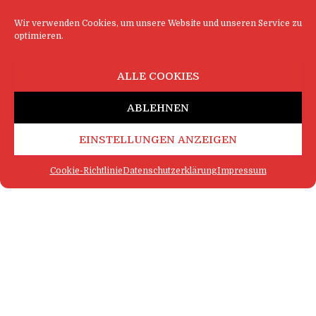
Wir verwenden Cookies, um unsere Website und unseren Service zu
optimieren.
ALLE COOKIES
ABLEHNEN
EINSTELLUNGEN ANZEIGEN
Cookie-Richtlinie
Datenschutzerklärung
Impressum
FAQ
IMPRESSUM
KONTAKT
DATENSCHUTZERKLÄRUNG
LOGIN
COOKIE-RICHTLINIE
MEHR SATIRE