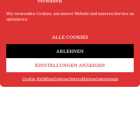
verwalten
Wir verwenden Cookies, um unsere Website und unseren Service zu
optimieren.
ALLE COOKIES
ABLEHNEN
EINSTELLUNGEN ANZEIGEN
Cookie-Richtlinie
Datenschutzerklärung
Impressum
FAQ
IMPRESSUM
KONTAKT
DATENSCHUTZERKLÄRUNG
LOGIN