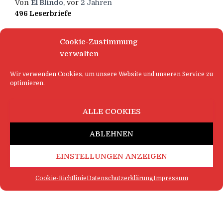
Von
El Blindo
, vor
2 Jahren
496 Leserbriefe
Cookie-Zustimmung
verwalten
Wir verwenden Cookies, um unsere Website und unseren Service zu
optimieren.
ALLE COOKIES
ABLEHNEN
EINSTELLUNGEN ANZEIGEN
Cookie-Richtlinie
Datenschutzerklärung
Impressum