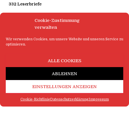
332 Leserbriefe
Cookie-Zustimmung
verwalten
Wir verwenden Cookies, um unsere Website und unseren Service zu
optimieren.
ALLE COOKIES
ABLEHNEN
EINSTELLUNGEN ANZEIGEN
Cookie-Richtlinie
Datenschutzerklärung
Impressum
FAQ
IMPRESSUM
KONTAKT