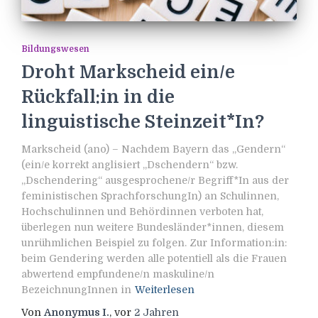
Bildungswesen
Droht Markscheid ein/e
Rückfall:in in die
linguistische Steinzeit*In?
Markscheid (ano) – Nachdem Bayern das „Gendern“
(ein/e korrekt anglisiert „Dschendern“ bzw.
„Dschendering“ ausgesprochene/r Begriff*In aus der
feministischen SprachforschungIn) an Schulinnen,
Hochschulinnen und Behördinnen verboten hat,
überlegen nun weitere Bundesländer*innen, diesem
unrühmlichen Beispiel zu folgen. Zur Information:in:
beim Gendering werden alle potentiell als die Frauen
abwertend empfundene/n maskuline/n
BezeichnungInnen in
Weiterlesen
Von
Anonymus I.
, vor
2 Jahren