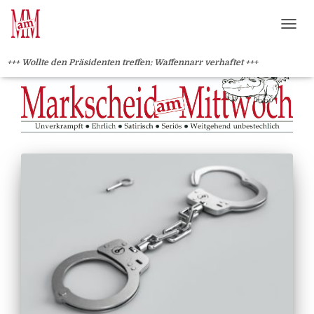
?>
NAVI
+++ Wollte den Präsidenten treffen: Waffennarr verhaftet +++