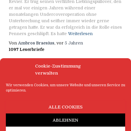
Revier. Er trug seinen verfilzten Lieblingspullover, den
er mal vor einigen Jahren während einer
monatelangen Undercoveroperation ohne
Unterbrechung und seither immer wieder gerne
getragen hatte. Er war da erfolgreich in die Rolle eines
Penners geschlüpft. Es hatte
Weiterlesen
Von
Ambros Braesius
, vor
5 Jahren
1097 Leserbriefe
Cookie-Zustimmung
verwalten
Wir verwenden Cookies, um unsere Website und unseren Service zu
optimieren.
ALLE COOKIES
ABLEHNEN