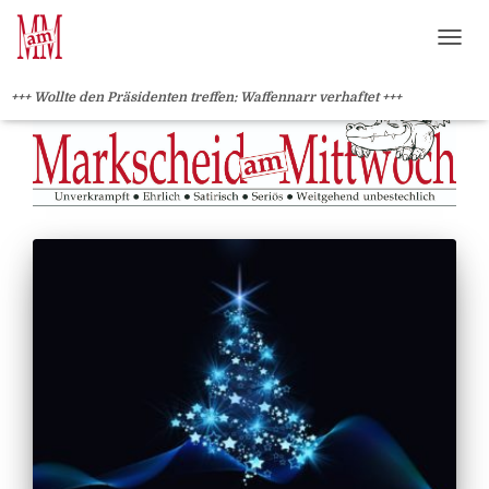
?>
NAVI
+++ Wollte den Präsidenten treffen: Waffennarr verhaftet +++