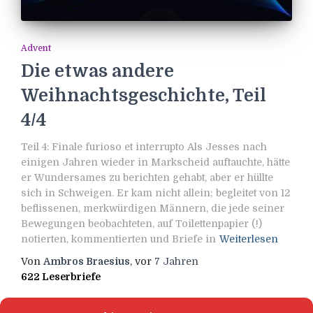
Advent
Die etwas andere
Weihnachtsgeschichte, Teil
4/4
Teil 4: Finale furioso et interrupto Als Jesses nach
einigen Jahren wieder in Markscheid auftauchte, hätte
er Wundersames zu berichten gehabt, aber er hüllte
sich in Schweigen. Er kam nicht allein; begleitet von 12
beflissenen, merkwürdigen Männern, die jede seiner
Bewegungen beobachteten, auf Toilettenpapier (!)
notierten, kommentierten und Briefe in
Weiterlesen
Von
Ambros Braesius
, vor
7 Jahren
622 Leserbriefe