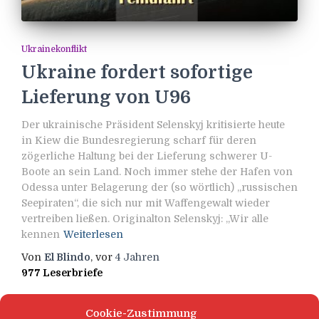
Ukrainekonflikt
Ukraine fordert sofortige
Lieferung von U96
Der ukrainische Präsident Selenskyj kritisierte heute
in Kiew die Bundesregierung scharf für deren
zögerliche Haltung bei der Lieferung schwerer U-
Boote an sein Land. Noch immer stehe der Hafen von
Odessa unter Belagerung der (so wörtlich) „russischen
Seepiraten“, die sich nur mit Waffengewalt wieder
vertreiben ließen. Originalton Selenskyj: „Wir alle
kennen
Weiterlesen
Von
El Blindo
, vor
4 Jahren
977 Leserbriefe
Cookie-Zustimmung