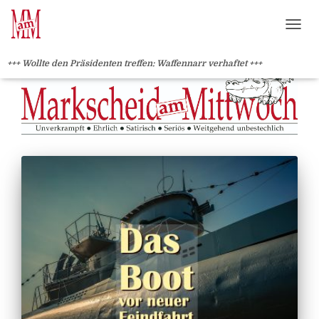
?>
NAVI
+++ Wollte den Präsidenten treffen: Waffennarr verhaftet +++