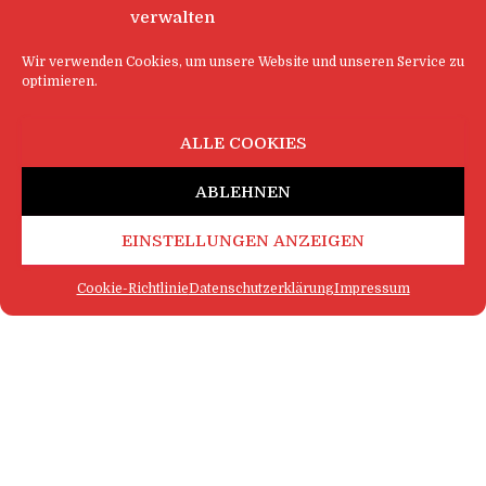
verwalten
Wir verwenden Cookies, um unsere Website und unseren Service zu
optimieren.
ALLE COOKIES
ABLEHNEN
EINSTELLUNGEN ANZEIGEN
Cookie-Richtlinie
Datenschutzerklärung
Impressum
FAQ
IMPRESSUM
KONTAKT
DATENSCHUTZERKLÄRUNG
LOGIN