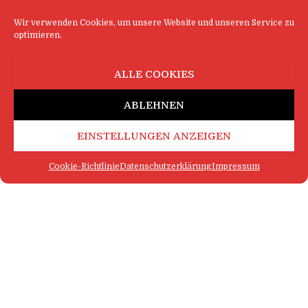
Wir verwenden Cookies, um unsere Website und unseren Service zu
optimieren.
ALLE COOKIES
ABLEHNEN
EINSTELLUNGEN ANZEIGEN
Cookie-Richtlinie
Datenschutzerklärung
Impressum
FAQ
IMPRESSUM
KONTAKT
DATENSCHUTZERKLÄRUNG
LOGIN
COOKIE-RICHTLINIE
MEHR SATIRE