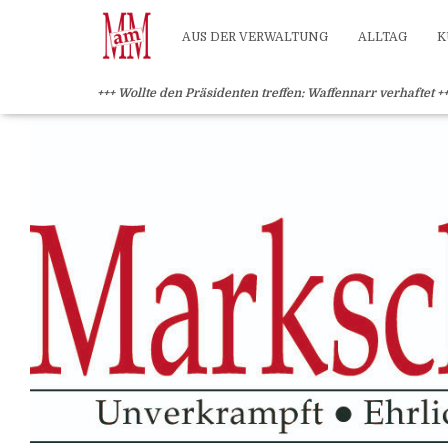
?>
AUS DER VERWALTUNG
ALLTAG
K
+++ Wollte den Präsidenten treffen: Waffennarr verhaftet +