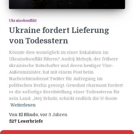
Ukrainekonflikt
Ukraine fordert Lieferung
von Todesstern
Könnte dies womöglich zu einer Eskalation im
Ukrainekonflikt führen? Andrij Melnyk, der frühere
ukrainische Botschafter und deren heutiger Vize-
Außenminister, hat mit einem Post beim
Nachrichtendienst Twitter für Aufregung im
politischen Berlin gesorgt. Gewohnt charmant fordert
er die sofortige Bereitstellung einer Todessterns für
sein Land: „Hey Scholz, schickt endlich die U-Boote
Weiterlesen
Von
El Blindo
, vor
3 Jahren
527 Leserbriefe