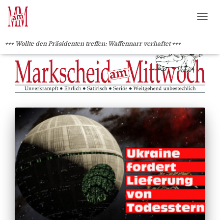
?>
NAVI
+++ Wollte den Präsidenten treffen: Waffennarr verhaftet +++