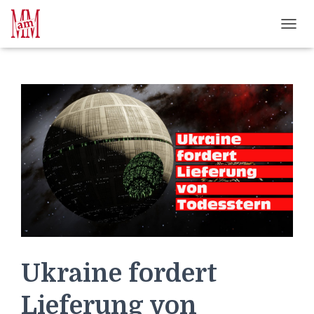
Weiterlesen" />
Weiterlesen" />
?>
NAVI
Ukraine fordert
Lieferung von