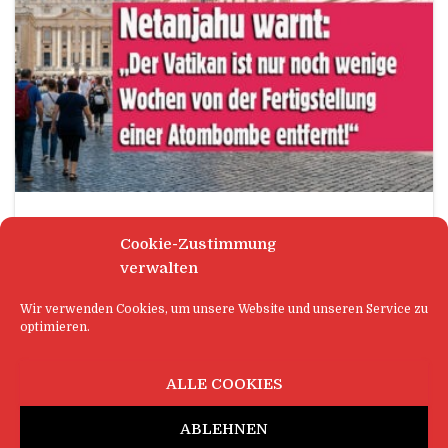
WELTNACHRICHTEN
Cookie-Zustimmung
Netanjahu warnt: „Der Vatikan ist
verwalten
nur noch wenige Wochen von der
Fertigstellung einer Atombombe
Wir verwenden Cookies, um unsere Website und unseren Service zu
optimieren.
entfernt!“
JERUSALEM / VATIKANSTADT (dpoi) – In einer
ALLE COOKIES
dramatischen Fernsehansprache, die weltweit für
spontane Gebetsausbrüche sorgte, hat der
ABLEHNEN
israelische Premierminister Benjamin Netanjahu