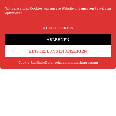
Wir verwenden Cookies, um unsere Website und unseren Service zu
optimieren.
ALLE COOKIES
ABLEHNEN
EINSTELLUNGEN ANZEIGEN
Cookie-Richtlinie
Datenschutzerklärung
Impressum
FAQ
IMPRESSUM
KONTAKT
DATENSCHUTZERKLÄRUNG
LOGIN
COOKIE-RICHTLINIE
MEHR SATIRE