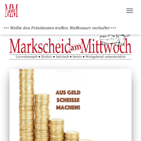
?>
NAVI
+++ Wollte den Präsidenten treffen: Waffennarr verhaftet +++