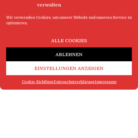
verwalten
Wir verwenden Cookies, um unsere Website und unseren Service zu
optimieren.
ALLE COOKIES
ABLEHNEN
EINSTELLUNGEN ANZEIGEN
Cookie-Richtlinie
Datenschutzerklärung
Impressum
FAQ
IMPRESSUM
KONTAKT
DATENSCHUTZERKLÄRUNG
LOGIN