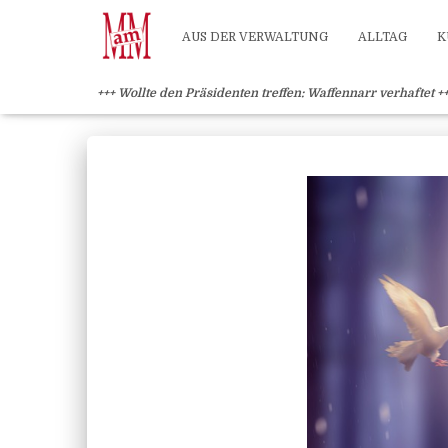
Weiterlesen" />
Weiterlesen" />
?>
AUS DER VERWALTUNG
ALLTAG
K
+++ Wollte den Präsidenten treffen: Waffennarr verhaftet +