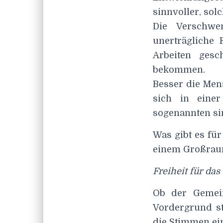
sinnvoller, sol
Die Verschwe
unerträgliche
Arbeiten gesc
bekommen.
Besser die Men
sich in einer
sogenannten si
Was gibt es fü
einem Großraum
Freiheit für das
Ob der Gemein
Vordergrund st
die Stimmen ei