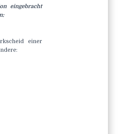
ion eingebracht
n:
rkscheid einer
ondere: