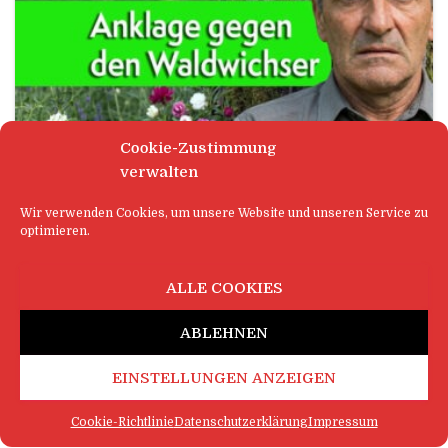
Cookie-Zustimmung
verwalten
ALLTAG
Wir verwenden Cookies, um unsere Website und unseren Service zu
optimieren.
Anklage gegen den Waldwichser
Markscheid (dpoi) – Ein selbsternannter
ALLE COOKIES
„Waldbader“ hat es in Markscheid geschafft, dass
nun ganze Waldgemeinschaften vor Gericht
ABLEHNEN
ziehen. Der Mann, der den Stadtwald regelmäßig
für seine fragwürdigen „intensiven
EINSTELLUNGEN ANZEIGEN
Naturbegegnungen“ aufsuchte, wird von Bäumen,
Moosen, Sträuchern
Weiterlesen
Cookie-Richtlinie
Datenschutzerklärung
Impressum