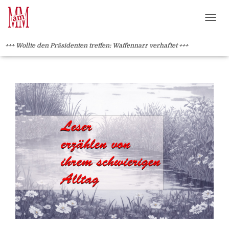
Weiterlesen" />
Weiterlesen" />
?>
NAVI
+++ Wollte den Präsidenten treffen: Waffennarr verhaftet +++