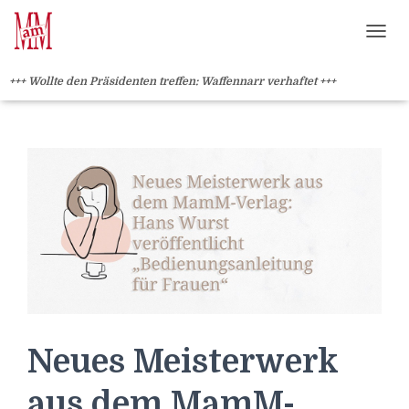
Weiterlesen" />
Weiterlesen" />
?>
NAVI
+++ Wollte den Präsidenten treffen: Waffennarr verhaftet +++
Neues Meisterwerk
aus dem MamM-