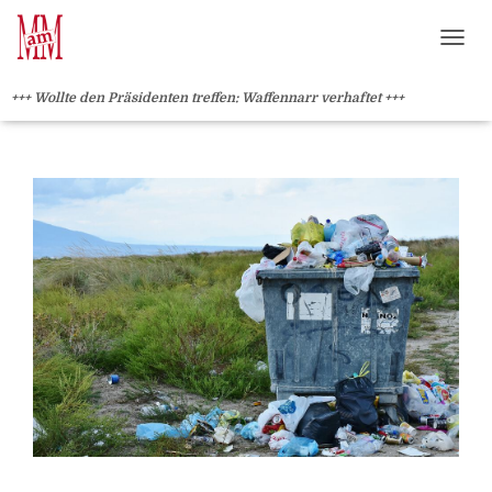
Weiterlesen" />
Weiterlesen" />
?>
NAVI
+++ Wollte den Präsidenten treffen: Waffennarr verhaftet +++