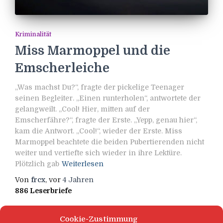
Kriminalität
Miss Marmoppel und die
Emscherleiche
„Was machst Du?“, fragte der pickelige Teenager
seinen Begleiter. „Einen runterholen“, antwortete der
gelangweilt. „Cool! Hier, mitten auf der
Emscherfähre?“, fragte der Erste. „Yepp, genau hier“,
kam die Antwort. „Cool!“, wieder der Erste. Miss
Marmoppel beachtete die beiden Pubertierenden nicht
weiter und vertiefte sich wieder in ihre Lektüre.
Plötzlich gab
Weiterlesen
Von
frcx
, vor
4 Jahren
886 Leserbriefe
Cookie-Zustimmung