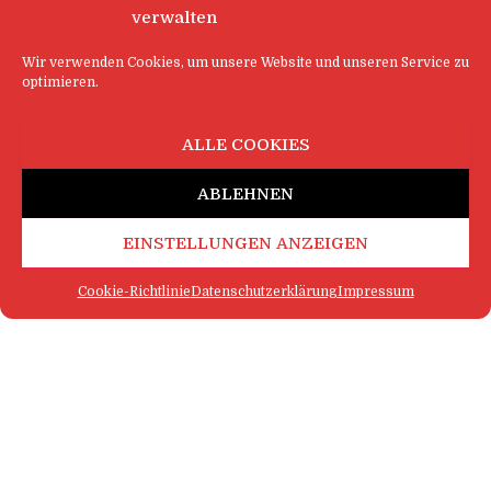
verwalten
Wir verwenden Cookies, um unsere Website und unseren Service zu
optimieren.
ALLE COOKIES
ABLEHNEN
EINSTELLUNGEN ANZEIGEN
Cookie-Richtlinie
Datenschutzerklärung
Impressum
FAQ
IMPRESSUM
KONTAKT
DATENSCHUTZERKLÄRUNG
LOGIN