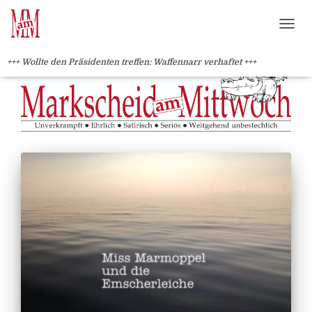
?>
NAVI
+++ Wollte den Präsidenten treffen: Waffennarr verhaftet +++