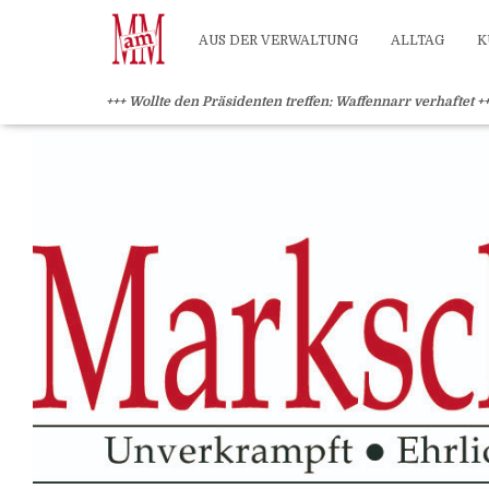
?>
AUS DER VERWALTUNG
ALLTAG
K
+++ Wollte den Präsidenten treffen: Waffennarr verhaftet +