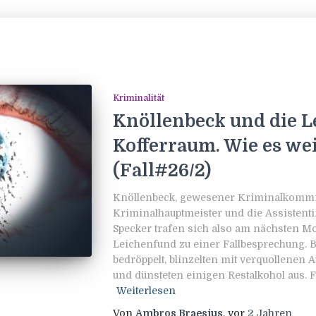
Kriminalität
Knöllenbeck und die L
Kofferraum. Wie es we
(Fall#26/2)
Knöllenbeck, gewesener Kriminalkommis
Kriminalhauptmeister und die Assistenti
Specker trafen sich also am nächsten 
Leichenfund zu einer Fallbesprechung. 
bedröppelt, blinzelten mit verquollenen A
und dünsteten einigen Restalkohol aus. Fr
Weiterlesen
Von
Ambros Braesius
, vor
2 Jahren