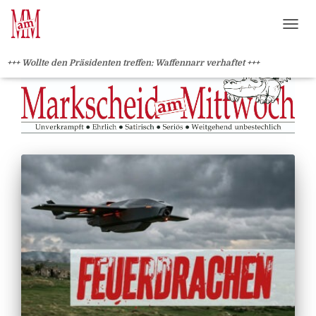
?>
NAVI
+++ Wollte den Präsidenten treffen: Waffennarr verhaftet +++