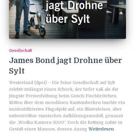
Gesellschaft
James Bond jagt Drohne über
Sylt
Westerland (dpoi) – Die feine Gesellschaft auf Sylt
erlebte unlängst einen Schock, der tiefer saß als die
jüngste Preiserhöhung beim Gosch-Fischbrötchen.
Mitten über dem mondänen Rantumbecken tauchte ein
unidentifiziertes Flugobjekt auf, ein flüsterleises, aber
unbestreitbar russisches Aufklärungsmodell, genannt
die „Wodka-Kamera-5000“. Doch die Rettung nahte in
Gestalt eines Mannes, dessen Anzug
Weiterlesen