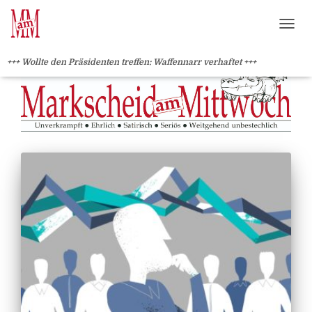
?>
NAVI
+++ Wollte den Präsidenten treffen: Waffennarr verhaftet +++