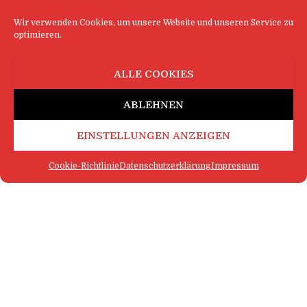
Wir verwenden Cookies, um unsere Website und unseren Service zu
optimieren.
ALLE COOKIES
ABLEHNEN
EINSTELLUNGEN ANZEIGEN
Cookie-Richtlinie
Datenschutzerklärung
Impressum
FAQ
IMPRESSUM
KONTAKT
DATENSCHUTZERKLÄRUNG
LOGIN
COOKIE-RICHTLINIE
MEHR SATIRE