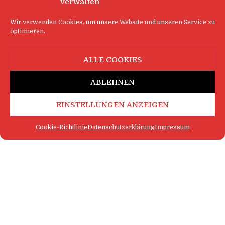
verwalten
Wir verwenden Cookies, um unsere Website und unseren Service zu
optimieren.
ALLE COOKIES
ABLEHNEN
EINSTELLUNGEN ANZEIGEN
Cookie-Richtlinie
Datenschutzerklärung
Impressum
FAQ
IMPRESSUM
KONTAKT
DATENSCHUTZERKLÄRUNG
LOGIN