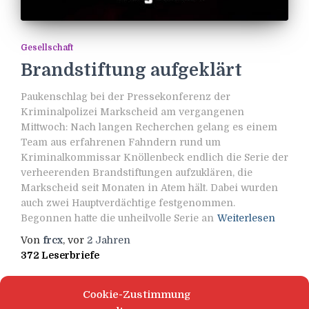
Gesellschaft
Brandstiftung aufgeklärt
Paukenschlag bei der Pressekonferenz der
Kriminalpolizei Markscheid am vergangenen
Mittwoch: Nach langen Recherchen gelang es einem
Team aus erfahrenen Fahndern rund um
Kriminalkommissar Knöllenbeck endlich die Serie der
verheerenden Brandstiftungen aufzuklären, die
Markscheid seit Monaten in Atem hält. Dabei wurden
auch zwei Hauptverdächtige festgenommen.
Begonnen hatte die unheilvolle Serie an
Weiterlesen
Von
frcx
, vor
2 Jahren
372 Leserbriefe
Cookie-Zustimmung