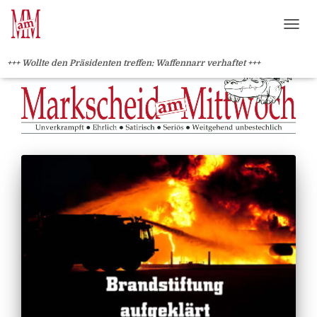
?>
NAVI
+++ Wollte den Präsidenten treffen: Waffennarr verhaftet +++