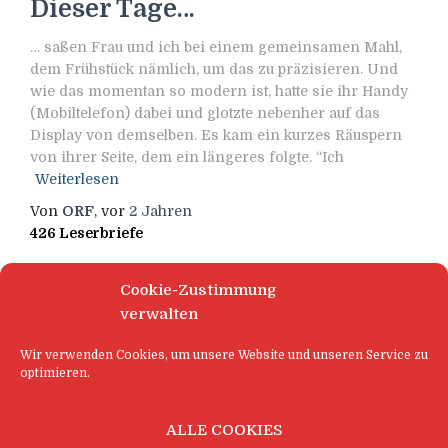
Dieser Tage…
… saßen Frau und ich bei einem gemeinsamen Mahl,
dem Frühstück nämlich, um das zu präzisieren. Und
wie das momentan so modern ist, hatte sie ihr Handy
(Mobiltelefon) dabei und glotzte nebenher auf das
Display von demselben. Es kam ein kurzes Räuspern
von ihrer Seite, dem ein längeres folgte. “Ich
Weiterlesen
Von
ORF
, vor
2 Jahren
426 Leserbriefe
Cookie-Zustimmung
verwalten
Wir verwenden Cookies, um unsere Website und unseren Service zu
optimieren.
ALLE COOKIES