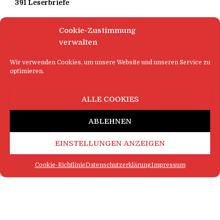
391 Leserbriefe
Cookie-Zustimmung
verwalten
Wir verwenden Cookies, um unsere Website und unseren Service zu
optimieren.
ALLE COOKIES
ABLEHNEN
EINSTELLUNGEN ANZEIGEN
Cookie-Richtlinie
Datenschutzerklärung
Impressum
FAQ
IMPRESSUM
KONTAKT