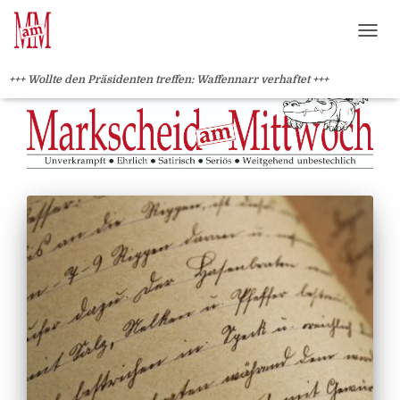
?>
NAVI
+++ Wollte den Präsidenten treffen: Waffennarr verhaftet +++