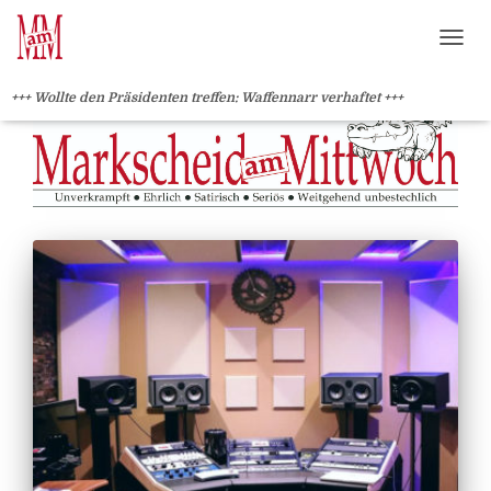
?>
NAVI
+++ Wollte den Präsidenten treffen: Waffennarr verhaftet +++