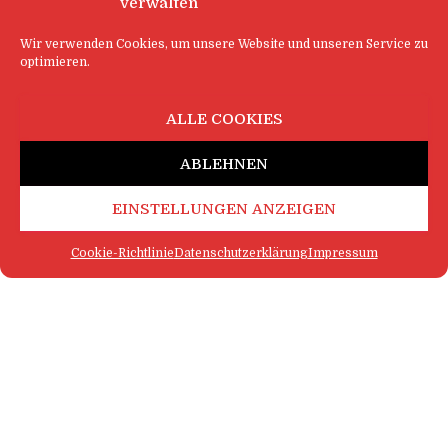
verwalten
Wir verwenden Cookies, um unsere Website und unseren Service zu
optimieren.
ALLE COOKIES
ABLEHNEN
EINSTELLUNGEN ANZEIGEN
Cookie-Richtlinie
Datenschutzerklärung
Impressum
FAQ
IMPRESSUM
KONTAKT
DATENSCHUTZERKLÄRUNG
LOGIN