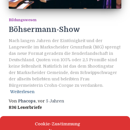
Bildungswesen
Böhsermann-Show
Nach langen Jahren der Eintönigkeit und der
Langeweile im Markscheider Grunzfunk (MG) sprengt
das neue Format geradezu die Senderlandschaft in
Deutschland. Quoten von 105% oder 2,5 Promille sind
keine Seltenheit. Natürlich ist das dem Shootingstar
der Markscheider Gemeinde, dem Schwippschwager
der allseits beliebten und beleibten Frau
Bürgermeisterin Crohn-Corque zu verdanken.
Weiterlesen
Von
Phacops
, vor
5 Jahren
836 Leserbriefe
Cookie-Zustimmung