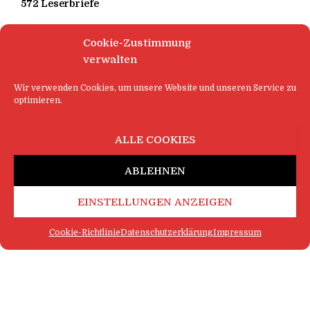
572 Leserbriefe
Cookie-Zustimmung
verwalten
Wir verwenden Cookies, um unsere Website und unseren Service zu
optimieren.
ALLE COOKIES
ABLEHNEN
EINSTELLUNGEN ANZEIGEN
Cookie-Richtlinie
Datenschutzerklärung
Impressum
FAQ
IMPRESSUM
KONTAKT