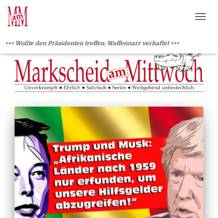
?>
NAVI
+++ Wollte den Präsidenten treffen: Waffennarr verhaftet +++