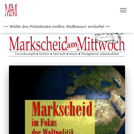
?>
NAVI
+++ Wollte den Präsidenten treffen: Waffennarr verhaftet +++