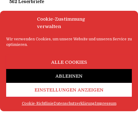
562 Leserbriefe
Cookie-Zustimmung
verwalten
Wir verwenden Cookies, um unsere Website und unseren Service zu
optimieren.
ALLE COOKIES
ABLEHNEN
EINSTELLUNGEN ANZEIGEN
Cookie-Richtlinie
Datenschutzerklärung
Impressum
FAQ
IMPRESSUM
KONTAKT