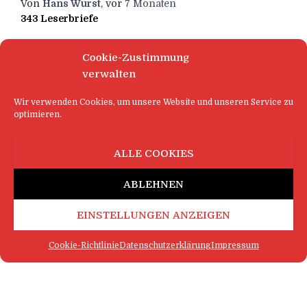
Von
Hans Wurst
, vor
7 Monaten
343 Leserbriefe
Cookie-Zustimmung
verwalten
Wir verwenden Cookies, um unsere Website und unseren Service zu
optimieren.
ALLE COOKIES
ABLEHNEN
EINSTELLUNGEN ANZEIGEN
Cookie-Richtlinie
Datenschutzerklärung
Impressum