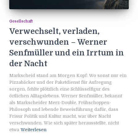
Gesellschaft
Verwechselt, verladen,
verschwunden – Werner
Senfmüller und ein Irrtum in
der Nacht
Markscheid stand am Morgen Kopf: Wo sonst nur ein
Pizzabäcker und der Paketdienst für Aufregung
sorgen, fehlte plötzlich eine Schlüsselfigur des
örtlichen Alltagslebens. Werner Senfmüller, bekannt
als Markscheider Merz-Double, Frühschoppen-
Philosoph und lebende Beweisführung dafür, dass
Frisur Politik und Kultur macht, war über Nacht
verschwunden. Wie sich später herausstellte, nicht
etwa
Weiterlesen