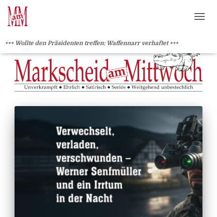
?>
NAVI
+++ Wollte den Präsidenten treffen: Waffennarr verhaftet +++