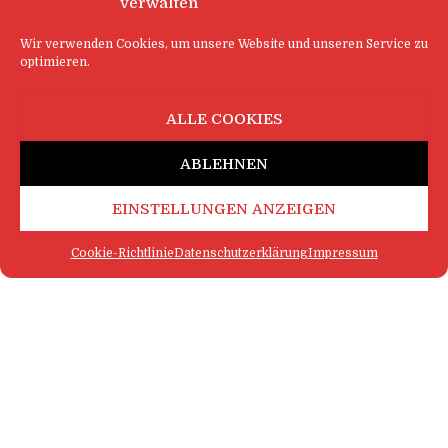
verwalten
Wir verwenden Cookies, um unsere Website und unseren Service zu
optimieren.
ALLE COOKIES
ABLEHNEN
EINSTELLUNGEN ANZEIGEN
Cookie-Richtlinie
Datenschutzerklärung
Impressum
FAQ
IMPRESSUM
KONTAKT
DATENSCHUTZERKLÄRUNG
LOGIN