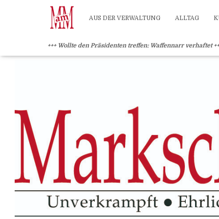
?>
AUS DER VERWALTUNG
ALLTAG
K
+++ Wollte den Präsidenten treffen: Waffennarr verhaftet +