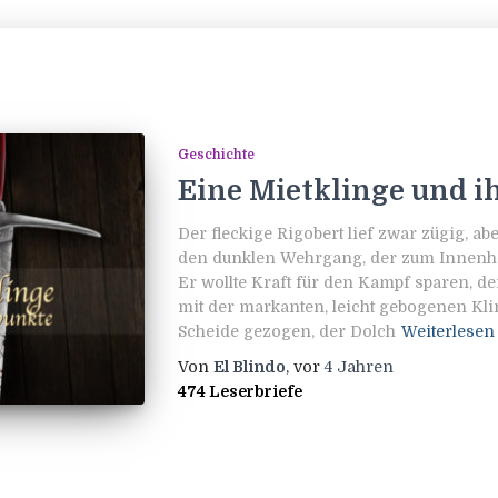
Geschichte
Eine Mietklinge und i
Der fleckige Rigobert lief zwar zügig, a
den dunklen Wehrgang, der zum Innenho
Er wollte Kraft für den Kampf sparen, de
mit der markanten, leicht gebogenen Klin
Scheide gezogen, der Dolch
Weiterlesen
Von
El Blindo
, vor
4 Jahren
474 Leserbriefe