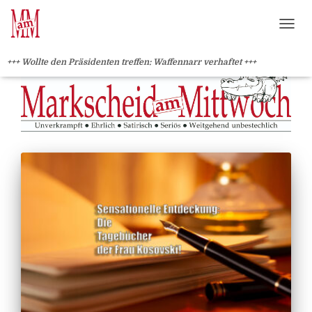
?>
NAVI
+++ Wollte den Präsidenten treffen: Waffennarr verhaftet +++