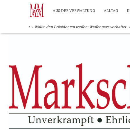
?>
AUS DER VERWALTUNG
ALLTAG
K
+++ Wollte den Präsidenten treffen: Waffennarr verhaftet +