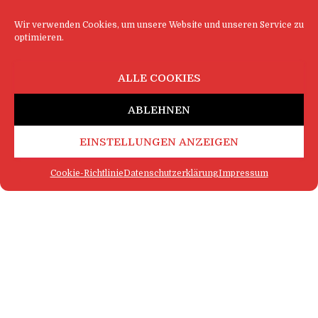
Wir verwenden Cookies, um unsere Website und unseren Service zu
optimieren.
ALLE COOKIES
ABLEHNEN
EINSTELLUNGEN ANZEIGEN
Cookie-Richtlinie
Datenschutzerklärung
Impressum
FAQ
IMPRESSUM
KONTAKT
DATENSCHUTZERKLÄRUNG
LOGIN
COOKIE-RICHTLINIE
MEHR SATIRE