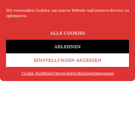
Wir verwenden Cookies, um unsere Website und unseren Service zu
optimieren.
ALLE COOKIES
ABLEHNEN
EINSTELLUNGEN ANZEIGEN
Cookie-Richtlinie
Datenschutzerklärung
Impressum
FAQ
IMPRESSUM
KONTAKT
DATENSCHUTZERKLÄRUNG
LOGIN
COOKIE-RICHTLINIE
MEHR SATIRE