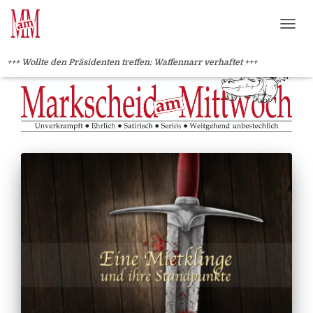
?>
NAVI
+++ Wollte den Präsidenten treffen: Waffennarr verhaftet +++