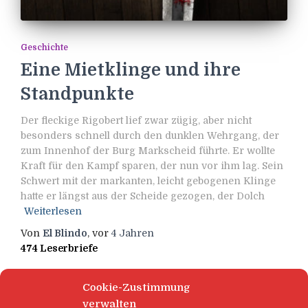
Geschichte
Eine Mietklinge und ihre
Standpunkte
Der fleckige Rigobert lief zwar zügig, aber nicht
besonders schnell durch den dunklen Wehrgang, der
zum Innenhof der Burg Markscheid führte. Er wollte
Kraft für den Kampf sparen, der nun vor ihm lag. Sein
Schwert mit der markanten, leicht gebogenen Klinge
hatte er längst aus der Scheide gezogen, der Dolch
Weiterlesen
Von
El Blindo
, vor
4 Jahren
474 Leserbriefe
Cookie-Zustimmung
verwalten