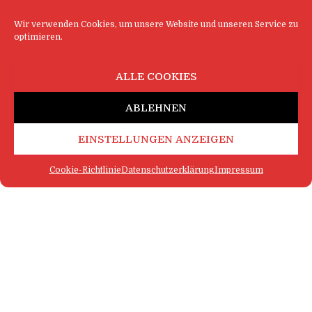
Wir verwenden Cookies, um unsere Website und unseren Service zu
optimieren.
ALLE COOKIES
ABLEHNEN
EINSTELLUNGEN ANZEIGEN
Cookie-Richtlinie
Datenschutzerklärung
Impressum
FAQ
IMPRESSUM
KONTAKT
DATENSCHUTZERKLÄRUNG
LOGIN
COOKIE-RICHTLINIE
MEHR SATIRE