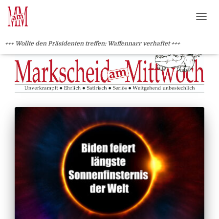
?>
NAVI
+++ Wollte den Präsidenten treffen: Waffennarr verhaftet +++