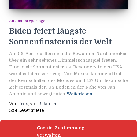
Auslandsreportage
Biden feiert längste
Sonnenfinsternis der Welt
Am 08. April durften sich die Bewohner Nordamerikas
über ein sehr seltenes Himmelsschauspiel freuen:
Eine totale Sonnenfinsternis. Besonders in den USA
war das Interesse riesig. Von Mexiko kommend traf
der Kernschatten des Mondes um 13:27 Uhr texanische
Zeit erstmals den US-Boden in der Nähe von San
Antonio und bewegte sich
Weiterlesen
Von
frcx
, vor
2 Jahren
529 Leserbriefe
Cookie-Zustimmung
verwalten