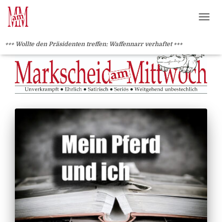
?>
NAVI
+++ Wollte den Präsidenten treffen: Waffennarr verhaftet +++