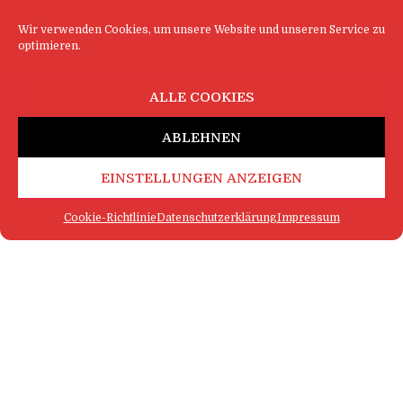
Wir verwenden Cookies, um unsere Website und unseren Service zu
optimieren.
ALLE COOKIES
ABLEHNEN
EINSTELLUNGEN ANZEIGEN
Cookie-Richtlinie
Datenschutzerklärung
Impressum
FAQ
IMPRESSUM
KONTAKT
DATENSCHUTZERKLÄRUNG
LOGIN
COOKIE-RICHTLINIE
MEHR SATIRE