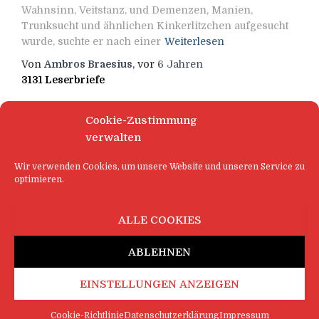
Wahnsinn, Veitstanz, und Demenzen, Manien,
Trunksucht und ähnlichen Kinkerlitzchen aufgesucht
wurde, suchte er nach einer
Weiterlesen
Von
Ambros Braesius
, vor
6 Jahren
3131 Leserbriefe
Cookie-Zustimmung
verwalten
Wir verwenden Cookies, um unsere Website und unseren Service zu
optimieren.
ALLE COOKIES
ABLEHNEN
EINSTELLUNGEN ANZEIGEN
Cookie-Richtlinie
Datenschutzerklärung
Impressum