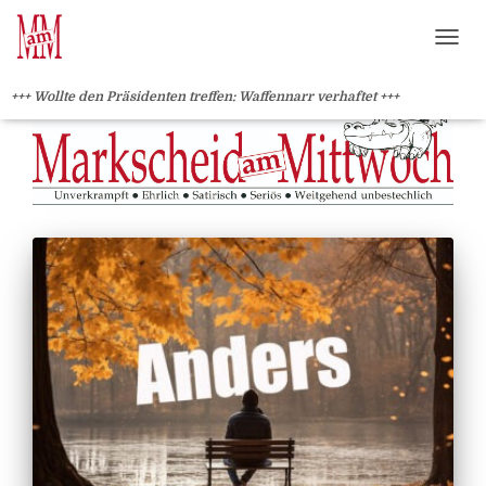
?>
NAVI
+++ Wollte den Präsidenten treffen: Waffennarr verhaftet +++