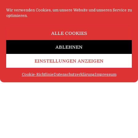
Wir verwenden Cookies, um unsere Website und unseren Service zu
optimieren.
ALLE COOKIES
ABLEHNEN
EINSTELLUNGEN ANZEIGEN
Cookie-Richtlinie
Datenschutzerklärung
Impressum
FAQ
IMPRESSUM
KONTAKT
DATENSCHUTZERKLÄRUNG
LOGIN
COOKIE-RICHTLINIE
MEHR SATIRE