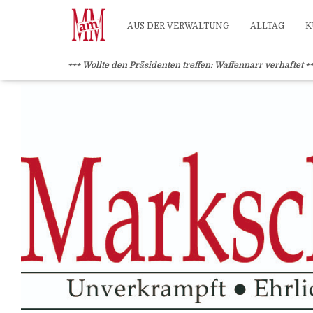
?>
AUS DER VERWALTUNG
ALLTAG
K
+++ Wollte den Präsidenten treffen: Waffennarr verhaftet +