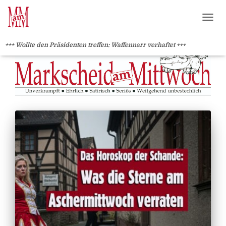
?>
NAVI
+++ Wollte den Präsidenten treffen: Waffennarr verhaftet +++