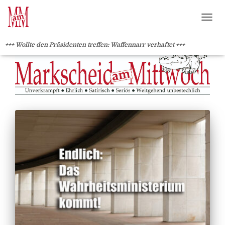
?>
NAVI
+++ Wollte den Präsidenten treffen: Waffennarr verhaftet +++