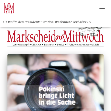
?>
NAVI
+++ Wollte den Präsidenten treffen: Waffennarr verhaftet +++