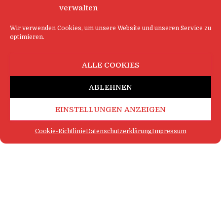
verwalten
Wir verwenden Cookies, um unsere Website und unseren Service zu
optimieren.
ALLE COOKIES
ABLEHNEN
EINSTELLUNGEN ANZEIGEN
Cookie-Richtlinie
Datenschutzerklärung
Impressum
FAQ
IMPRESSUM
KONTAKT
DATENSCHUTZERKLÄRUNG
LOGIN