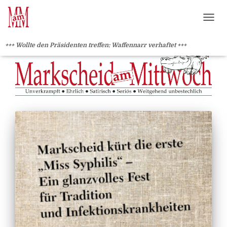
?>
NAVI
+++ Wollte den Präsidenten treffen: Waffennarr verhaftet +++