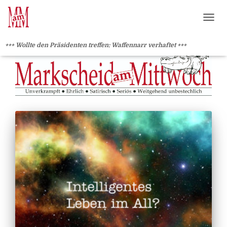
?>
NAVI
+++ Wollte den Präsidenten treffen: Waffennarr verhaftet +++