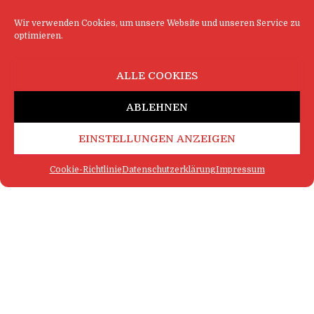
Wir verwenden Cookies, um unsere Website und unseren Service zu
optimieren.
ALLE COOKIES
ABLEHNEN
EINSTELLUNGEN ANZEIGEN
Cookie-Richtlinie
Datenschutzerklärung
Impressum
FAQ
IMPRESSUM
KONTAKT
DATENSCHUTZERKLÄRUNG
LOGIN
COOKIE-RICHTLINIE
MEHR SATIRE