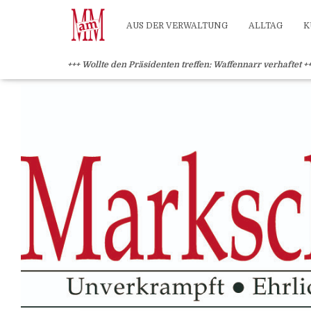
?>
AUS DER VERWALTUNG
ALLTAG
K
+++ Wollte den Präsidenten treffen: Waffennarr verhaftet +