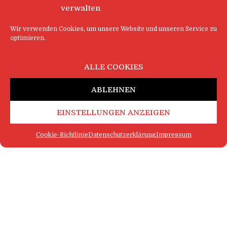
verwalten
Wir verwenden Cookies, um unsere Website und unseren Service zu
optimieren.
ALLE COOKIES
ABLEHNEN
EINSTELLUNGEN ANZEIGEN
Cookie-Richtlinie
Datenschutzerklärung
Impressum
FAQ
IMPRESSUM
KONTAKT
DATENSCHUTZERKLÄRUNG
LOGIN