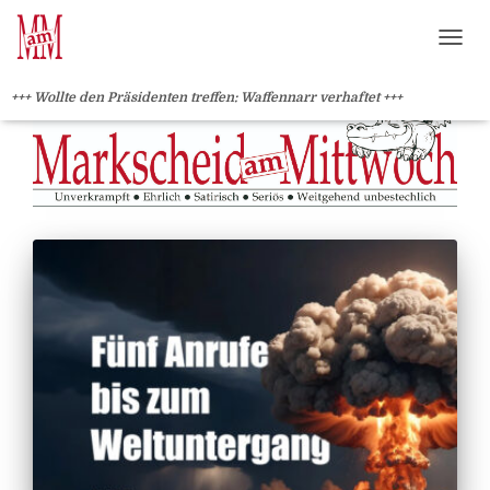
?>
NAVI
+++ Wollte den Präsidenten treffen: Waffennarr verhaftet +++