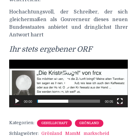
Hochachtungsvoll, der Schreiber, der sich
gleichermaßen als Gouverneur dieses neuen
Bundesstaates anbietet und dringlichst Ihrer
Antwort harrt
Ihr stets ergebener ORF
Video-
Player
00:00
00:05
Kategorien:
GESELLSCHAFT
GRÖNLAND
Schlagwörter:
Grönland
MamM
markscheid